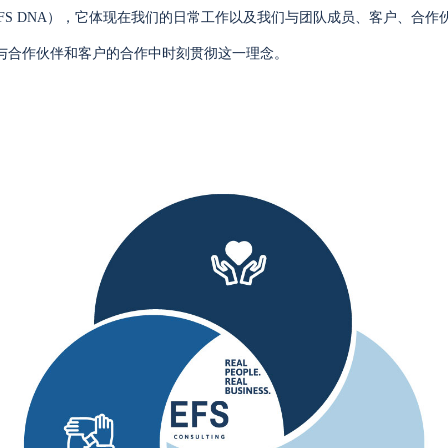
的基因（EFS DNA），它体现在我们的日常工作以及我们与团队成员、客户、
并在与合作伙伴和客户的合作中时刻贯彻这一理念。