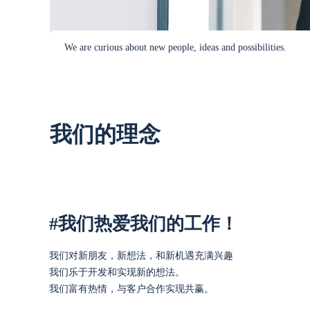
We are curious about new people, ideas and possibilities.
我们的理念
#我们热爱我们的工作！
我们对新朋友，新想法，和新机遇充满兴趣
我们乐于开发和实现新的想法。
我们富有热情，与客户合作实现共赢。