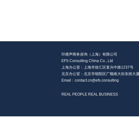
印甫声商务咨询（上海）有限公司
EFS Consulting China Co., Ltd
上海办公室：上海市徐汇区复兴中路1237号
北京办公室：北京市朝阳区广顺南大街东煌大厦
Email：contact.cn@efs.consulting
REAL PEOPLE REAL BUSINESS
© 2024 EFS Consulting
All Rights Reserved