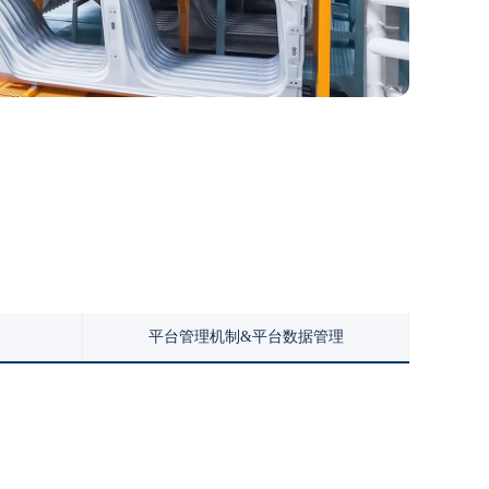
平台管理机制&平台数据管理