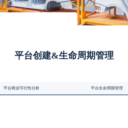
平台创建&生命周期管理
平台商业可行性分析
平台生命周期管理