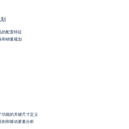
规划
品的配置特征
略和销量规划
于功能的关键尺寸定义
原则和驱动要素分析