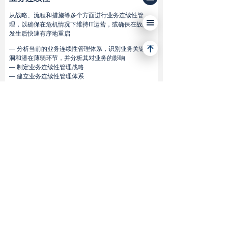
从战略、流程和措施等多个方面进行业务连续性管
끀
理，以确保在危机情况下维持IT运营，或确保在故障
发生后快速有序地重启
— 分析当前的业务连续性管理体系，识别业务关键漏
洞和潜在薄弱环节，并分析其对业务的影响
— 制定业务连续性管理战略
— 建立业务连续性管理体系
— 验证管理体系的长期有效性
网络安全
为企业定制网络安全保护策略，以持续确保其免受网
络威胁，提高企业的网络安全水平，为业务运营保驾
护航
— 全面评估企业网络安全战略，提出优化方案
— 提出面向前瞻的网络安全概念，以应对未来的挑战
— 建立网络安全组织和运行框架，确保网络持续运行
— 建立有效的措施实现网络安全，确保其真实性、保
密性和完整性