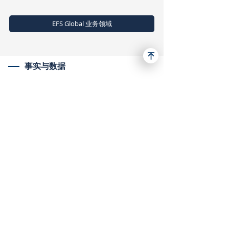
EFS Global 业务领域
事实与数据
400
31
员工
国籍
17+
35
活跃国家
使用语言